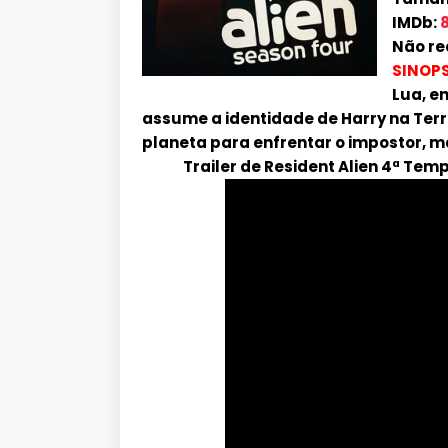
IMDb:
8
Não re
SINOPS
Lua, e
assume a identidade de Harry na Terr
planeta para enfrentar o impostor, 
Trailer de Resident Alien 4ª Te