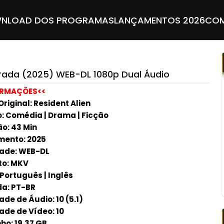
NLOAD DOS PROGRAMAS
LANÇAMENTOS 2026
COM
rada (2025) WEB-DL 1080p Dual Áudio
ORMAÇÕES<<
Original: Resident Alien
: Comédia | Drama | Ficção
o: 43 Min
ento: 2025
ade: WEB-DL
to: MKV
 Português | Inglês
a: PT-BR
de de Áudio: 10 (5.1)
ade de Vídeo: 10
o: 19.37 GB