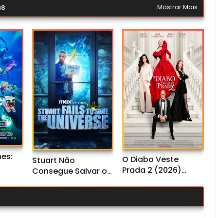
ns
Mostrar Mais
es:
O Diabo Veste
Stuart Não
Prada 2 (2026)
Consegue Salvar o
o
WEB-DL 1080p/4K
Universo 1ª
L
Dual Áudio
Temporada (2026)
l
WEB-DL 1080p Dual
Áudio