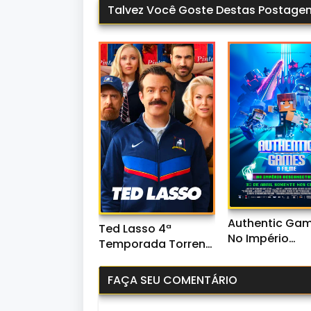
Talvez Você Goste Destas Postage
Authentic Gam
Ted Lasso 4ª
No Império
Temporada Torrent
Desconectad
(2026) WEB-DL
(2026) WEB-D
1080p Dual Áudio
FAÇA SEU COMENTÁRIO
1080p Naciona