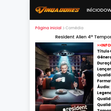
INÍCIO
DOW
Página inicial
Comédia
Resident Alien 4ª Tempo
>>INF
Título 
Gênero
Duraçã
Lançam
Qualid
Forma
Áudio:
Legend
Qualida
Qualid
Tamanh