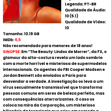
Legenda: PT-BR
Qualidade de Áudio:
10 (5.1)
Qualidade de Vídeo:
10
Tamanho: 10.19 GB
IMDb:
6,5
Não recomendado para menores de 18 anos!
SINOPSE:
Em “The Beauty: Lindos de Morrer”, da FX, o
glamour da alta-costura revela um lado sombrio
com a morte horrível e misteriosa de supermodelos
internacionais. Os agentes do FBI Cooper Madsen e
Jordan Bennett são enviados a Paris para
desvendar a verdade. A investigação os leva a um
vírus sexualmente transmissível que transforma
pessoas comuns em seres de beleza perfeita, mas
com consequências aterrorizantes. O caso os
coloca na mira da Corporação, um misterioso