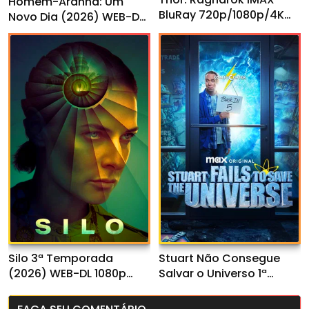
Homem-Aranha: Um
BluRay 720p/1080p/4K
Novo Dia (2026) WEB-DL
Dual Áudio
720p/1080p Dual Áudio
Silo 3ª Temporada
Stuart Não Consegue
(2026) WEB-DL 1080p
Salvar o Universo 1ª
Dual Áudio
Temporada (2026) WEB-
DL 1080p Dual Áudio