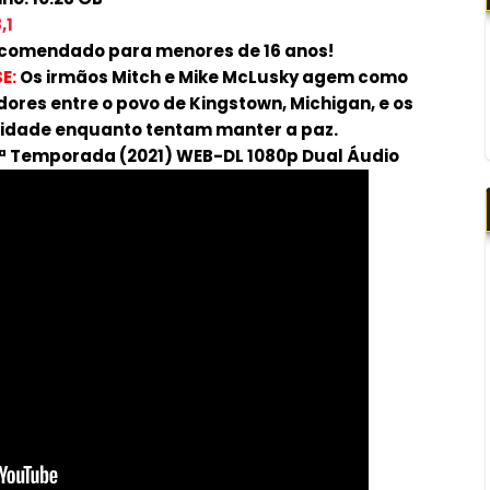
,1
comendado para menores de 16 anos!
E:
Os irmãos Mitch e Mike McLusky agem como
ores entre o povo de Kingstown, Michigan, e os
 cidade enquanto tentam manter a paz.
 1ª Temporada (2021) WEB-DL 1080p Dual Áudio