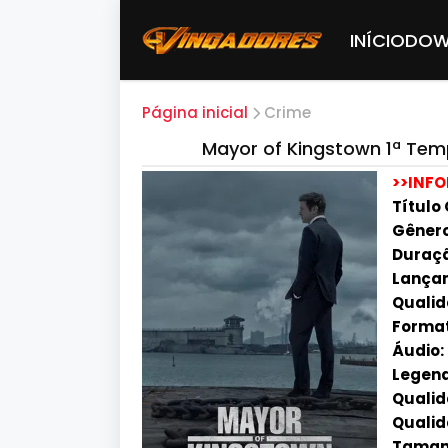
INÍCIO
DOW
Página inicial
Crime
Mayor of Kingstown 1ª Tem
>>INF
Título
Gênero
Duraçã
Lançam
Qualid
Forma
Áudio:
Legend
Qualid
Qualid
Tamanh