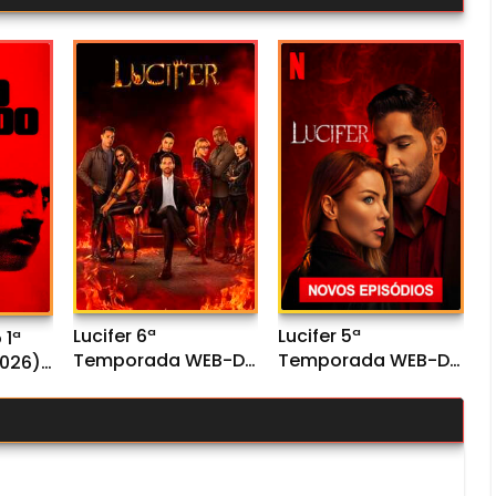
Lucifer 6ª
Lucifer 5ª
 1ª
Temporada WEB-DL
Temporada WEB-DL
026)
720p/1080p Dual
720p/1080p Dual
Dual
Áudio
Áudio