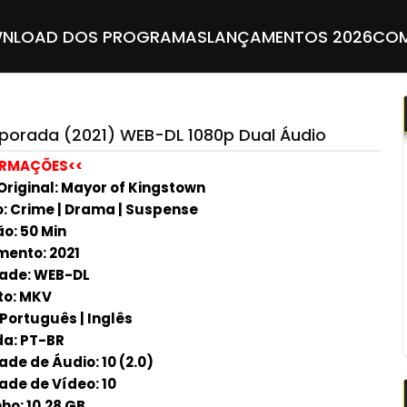
NLOAD DOS PROGRAMAS
LANÇAMENTOS 2026
COM
porada (2021) WEB-DL 1080p Dual Áudio
ORMAÇÕES<<
 Original: Mayor of Kingstown
: Crime | Drama | Suspense
o: 50 Min
ento: 2021
ade: WEB-DL
to: MKV
 Português | Inglês
a: PT-BR
ade de Áudio: 10 (2.0)
ade de Vídeo: 10
o: 10.28 GB