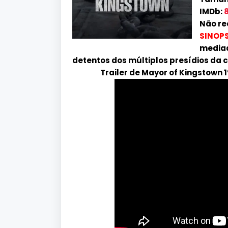
IMDb:
8
Não re
SINOPS
mediad
detentos dos múltiplos presídios da
Trailer de Mayor of Kingstown