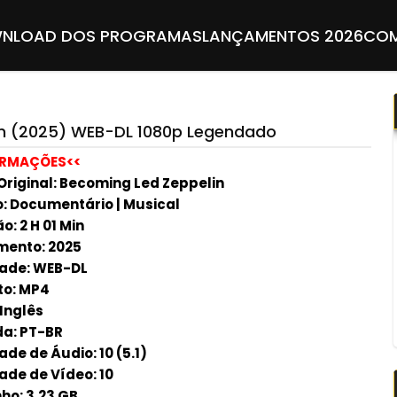
NLOAD DOS PROGRAMAS
LANÇAMENTOS 2026
COM
in (2025) WEB-DL 1080p Legendado
ORMAÇÕES<<
Original:
Becoming Led Zeppelin
:
Documentário | Musical
ão:
2 H 01 Min
mento:
2025
ade:
WEB-DL
o:
MP4
Inglês
da:
PT-BR
ade de Áudio:
10 (5.1)
ade de Vídeo:
10
ho:
3.23 GB