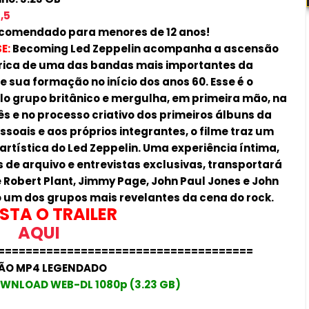
,5
comendado para menores de 12 anos!
E:
Becoming Led Zeppelin acompanha a ascensão
ica de uma das bandas mais importantes da
e sua formação no início dos anos 60. Esse é o
o grupo britânico e mergulha, em primeira mão, na
s e no processo criativo dos primeiros álbuns da
soais e aos próprios integrantes, o filme traz um
 artística do Led Zeppelin. Uma experiência íntima,
de arquivo e entrevistas exclusivas, transportará
e Robert Plant, Jimmy Page, John Paul Jones e John
um dos grupos mais revelantes da cena do rock.
STA O TRAILER
AQUI
=====================================
ÃO MP4 LEGENDADO
WNLOAD WEB-DL 1080p (3.23 GB)