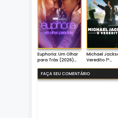
Euphoria: Um Olhar
Michael Jacks
para Trás (2026)
Veredito 1ª
WEB-DL 1080p Dual
Temporada (2
Áudio
WEB-DL 1080p 
FAÇA SEU COMENTÁRIO
Áudio