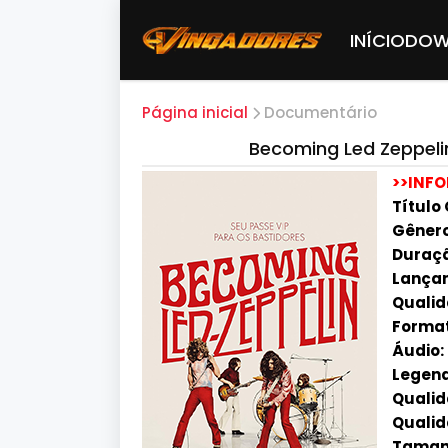
INÍCIO
DOW
Página inicial
Documentário
Becoming Led Zeppel
>>INF
Título 
Gênero
Duraç
Lança
Qualid
Format
Áudio:
Legen
Qualid
Qualid
Taman