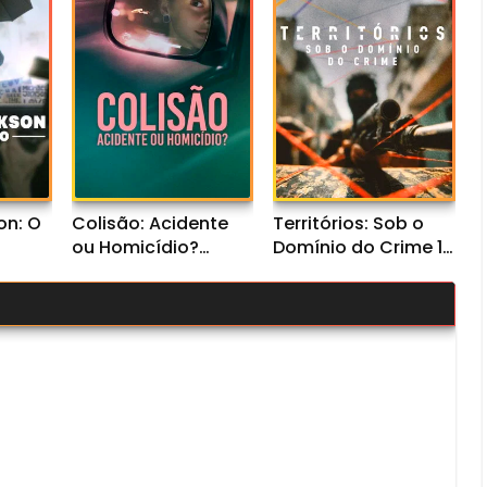
on: O
Colisão: Acidente
Territórios: Sob o
ou Homicídio?
Domínio do Crime 1ª
026)
(2026) WEB-DL
Temporada (2026)
Dual
1080p Dual Áudio
WEB-DL 1080p
Nacional