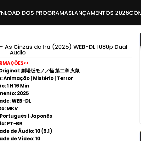
NLOAD DOS PROGRAMAS
LANÇAMENTOS 2026
COM
 - As Cinzas da Ira (2025) WEB-DL 1080p Dual
Áudio
ORMAÇÕES<<
o Original: 劇場版モノノ怪 第二章 火鼠
 Animação | Mistério | Terror
: 1 H 16 Min
ento: 2025
ade: WEB-DL
to: MKV
 Português | Japonês
a: PT-BR
de de Áudio: 10 (5.1)
ade de Vídeo: 10