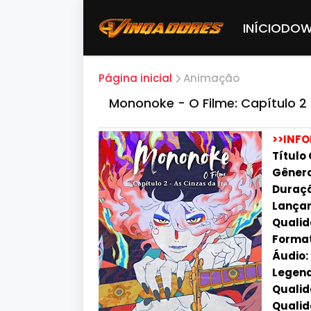
INÍCIO
DOW
Página inicial
Animação
Mononoke - O Filme: Capítulo 2
>>INF
Títul
Gênero:
Duração
Lançam
Qualid
Forma
Áudio:
Legend
Qualida
Qualid