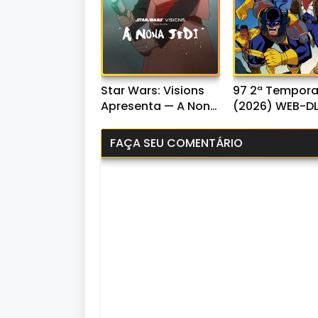
Star Wars: Visions
97 2ª Tempor
Apresenta — A Nona
(2026) WEB-D
Jedi 1ª Temporada
1080p Dual Áud
(2026) WEB-DL
FAÇA SEU COMENTÁRIO
1080p Dual Áudio