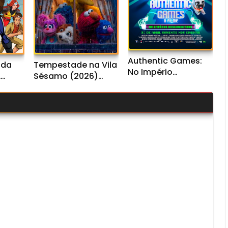
Authentic Games:
ada
Tempestade na Vila
No Império
L
Sésamo (2026)
Desconectado
io
WEB-DL 1080p Dual
(2026) WEB-DL
Áudio
1080p Nacional