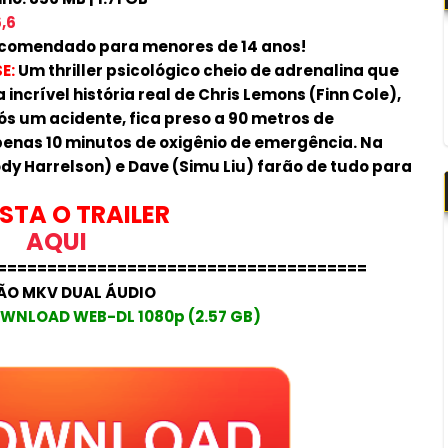
,6
comendado para menores de 14 anos!
E:
Um thriller psicológico cheio de adrenalina que
 incrível história real de Chris Lemons (Finn Cole),
s um acidente, fica preso a 90 metros de
enas 10 minutos de oxigênio de emergência. Na
y Harrelson) e Dave (Simu Liu) farão de tudo para
STA O TRAILER
AQUI
=====================================
ÃO MKV DUAL ÁUDIO
WNLOAD WEB-DL 1080p (2.57 GB)