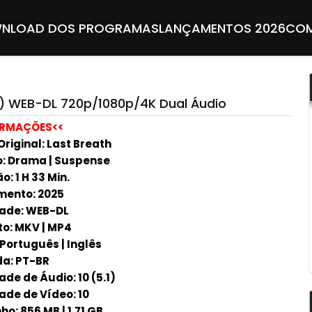
NLOAD DOS PROGRAMAS
LANÇAMENTOS 2026
COM
5) WEB-DL 720p/1080p/4K Dual Áudio
ORMAÇÕES<<
Original: Last Breath
: Drama | Suspense
: 1 H 33 Min.
ento: 2025
ade: WEB-DL
o: MKV | MP4
 Português | Inglês
a: PT-BR
de de Áudio: 10 (5.1)
ade de Vídeo: 10
o: 856 MB | 1.71 GB