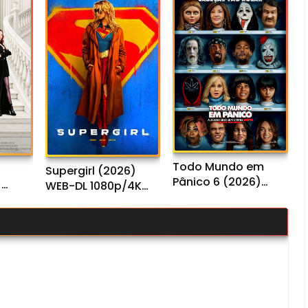
Todo Mundo em
Supergirl (2026)
Pânico 6 (2026)
)
WEB-DL 1080p/4K
WEB-DL 1080p/4k
/4K
Dual Áudio
Dual Áudio