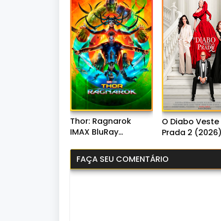
Thor: Ragnarok
O Diabo Veste
IMAX BluRay
Prada 2 (2026
720p/1080p/4K Dual
WEB-DL 1080p
Áudio
Dual Áudio
FAÇA SEU COMENTÁRIO