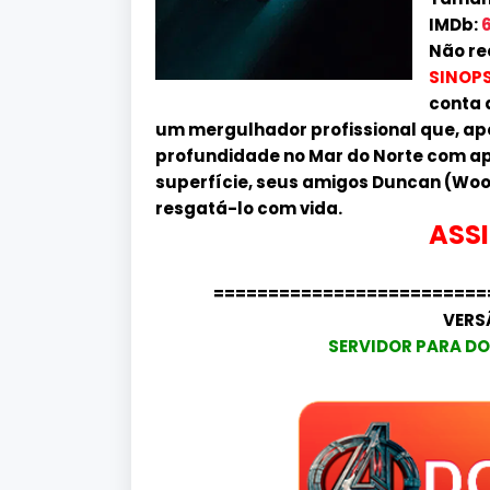
IMDb:
6
Não re
SINOPS
conta a
um mergulhador profissional que, apó
profundidade no Mar do Norte com ap
superfície, seus amigos Duncan (Wood
resgatá-lo com vida.
ASSI
=========================
VERS
SERVIDOR PARA DO