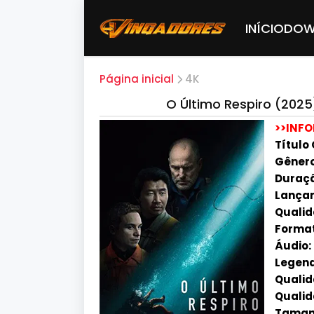
INÍCIO
DOW
Página inicial
4K
O Último Respiro (202
>>INF
Título 
Gênero
Duração
Lançam
Qualid
Format
Áudio:
Legend
Qualida
Qualid
Tamanh