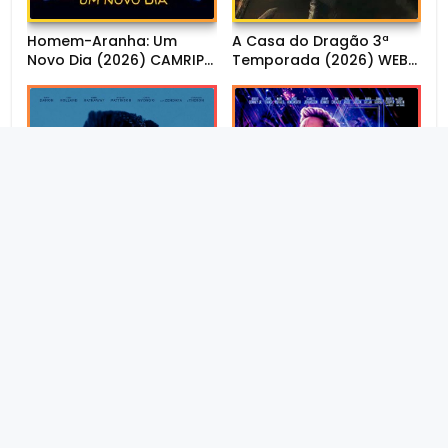
Homem-Aranha: Um
A Casa do Dragão 3ª
Novo Dia (2026) CAMRIP
Temporada (2026) WEB-
1080p Dual Áudio
DL 1080p Dual Áudio
Vingadores: Ultimato
A Odisseia (2026) CAMRIP
Torrent - BluRay
720p/1080p Dual Áudio
720p/1080p/4K Dual
Áudio