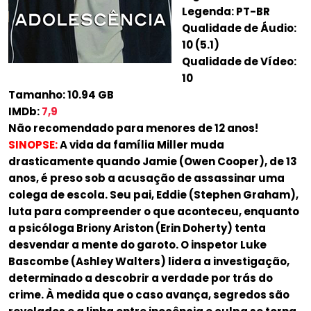
Legenda: PT-BR
Qualidade de Áudio:
10 (5.1)
Qualidade de Vídeo:
10
Tamanho: 10.94 GB
IMDb:
7,9
Não recomendado para menores de 12 anos!
SINOPSE:
A vida da família Miller muda
drasticamente quando Jamie (Owen Cooper), de 13
anos, é preso sob a acusação de assassinar uma
colega de escola. Seu pai, Eddie (Stephen Graham),
luta para compreender o que aconteceu, enquanto
a psicóloga Briony Ariston (Erin Doherty) tenta
desvendar a mente do garoto. O inspetor Luke
Bascombe (Ashley Walters) lidera a investigação,
determinado a descobrir a verdade por trás do
crime. À medida que o caso avança, segredos são