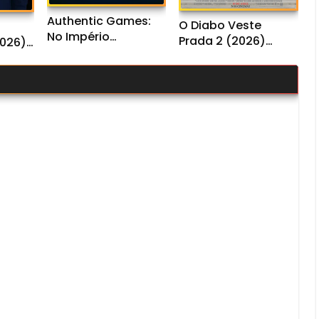
Authentic Games:
O Diabo Veste
No Império
Prada 2 (2026)
026)
Desconectado
WEB-DL 1080p/4K
Dual
(2026) WEB-DL
Dual Áudio
1080p Nacional