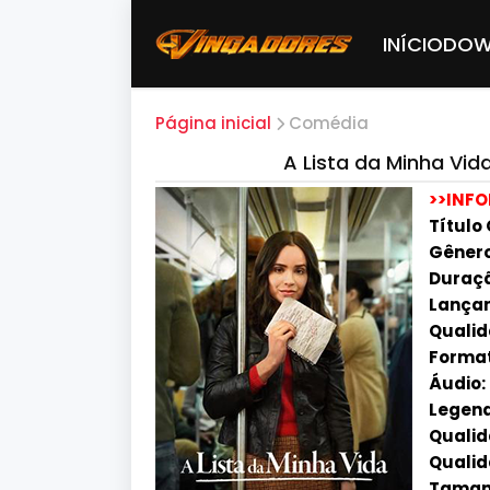
INÍCIO
DOW
Página inicial
Comédia
A Lista da Minha Vid
>>INF
Título 
Gênero
Duração
Lançam
Qualid
Forma
Áudio:
Legend
Qualida
Qualid
Tamanh