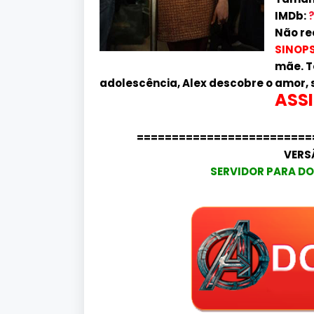
IMDb:
Não re
SINOPS
mãe. T
adolescência, Alex descobre o amor, 
ASSI
=========================
VERS
SERVIDOR PARA DO