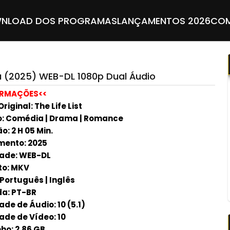
NLOAD DOS PROGRAMAS
LANÇAMENTOS 2026
COM
a (2025) WEB-DL 1080p Dual Áudio
ORMAÇÕES<<
Original: The Life List
: Comédia | Drama | Romance
: 2 H 05 Min.
ento: 2025
ade: WEB-DL
to: MKV
 Português | Inglês
a: PT-BR
de de Áudio: 10 (5.1)
ade de Vídeo: 10
o: 2.86 GB