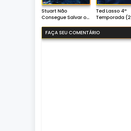
Stuart Não
Ted Lasso 4ª
Consegue Salvar o
Temporada (2
Universo 1ª
WEB-DL 1080p 
Temporada (2026)
Áudio
FAÇA SEU COMENTÁRIO
WEB-DL 1080p Dual
Áudio