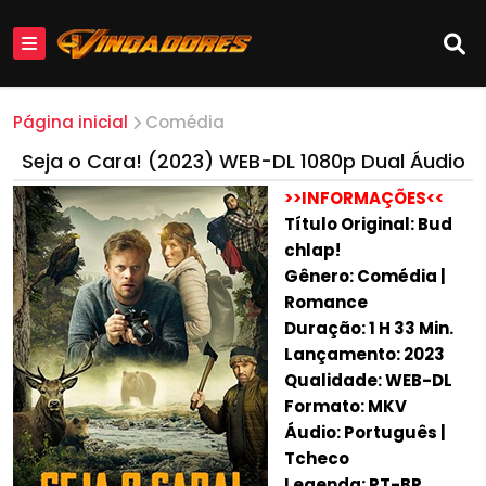
Página inicial
Comédia
Seja o Cara! (2023) WEB-DL 1080p Dual Áudio
>>INFORMAÇÕES<<
Título Original: Bud
chlap!
Gênero: Comédia |
Romance
Duração: 1 H 33 Min.
Lançamento: 2023
Qualidade: WEB-DL
Formato: MKV
Áudio: Português |
Tcheco
Legenda: PT-BR