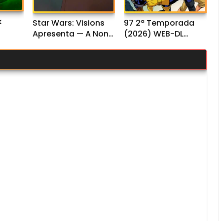
k
Star Wars: Visions
97 2ª Temporada
Apresenta — A Nona
(2026) WEB-DL
 Dual
Jedi 1ª Temporada
1080p Dual Áudio
(2026) WEB-DL
1080p Dual Áudio