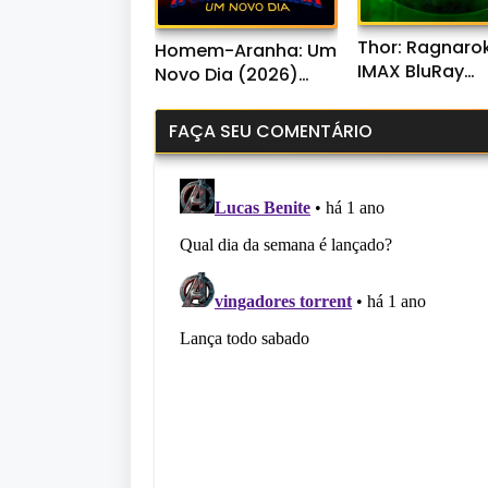
Thor: Ragnaro
Homem-Aranha: Um
IMAX BluRay
Novo Dia (2026)
720p/1080p/4K
WEB-DL 720p/1080p
Áudio
Dual Áudio
FAÇA SEU COMENTÁRIO