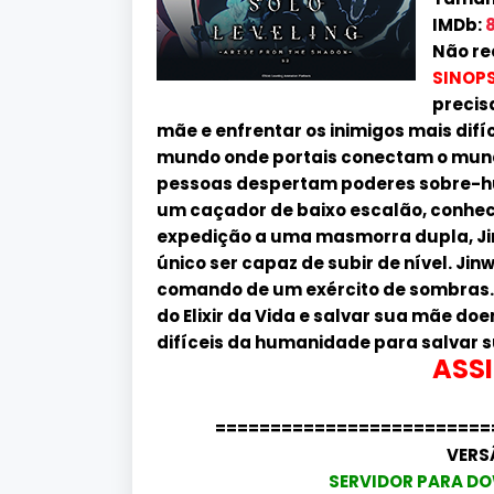
IMDb:
8
Não re
SINOPS
precis
mãe e enfrentar os inimigos mais dif
mundo onde portais conectam o mun
pessoas despertam poderes sobre-hu
um caçador de baixo escalão, conhec
expedição a uma masmorra dupla, Jin
único ser capaz de subir de nível. Ji
comando de um exército de sombras. 
do Elixir da Vida e salvar sua mãe doe
difíceis da humanidade para salvar 
ASSI
=========================
VERS
SERVIDOR PARA DO