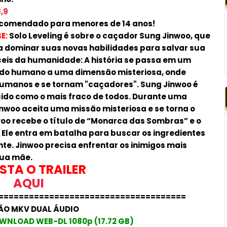
,9
comendado para menores de 14 anos!
E:
Solo Leveling é sobre o caçador Sung Jinwoo, que
a dominar suas novas habilidades para salvar sua
íceis da humanidade: A história se passa em um
do humano a uma dimensão misteriosa, onde
manos e se tornam "caçadores". Sung Jinwoo é
ido como o mais fraco de todos. Durante uma
woo aceita uma missão misteriosa e se torna o
nwoo recebe o título de “Monarca das Sombras” e o
Ele entra em batalha para buscar os ingredientes
nte. Jinwoo precisa enfrentar os inimigos mais
sua mãe.
STA O TRAILER
AQUI
=====================================
ÃO MKV DUAL ÁUDIO
WNLOAD WEB-DL 1080p (17.72 GB)