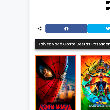
E
EP
Talvez Você Goste Destas Postage