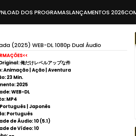
NLOAD DOS PROGRAMAS
LANÇAMENTOS 2026
COM
rada (2025) WEB-DL 1080p Dual Áudio
ORMAÇÕES<<
o Original: 俺だけレベルアップな件
: Animação | Ação | Aventura
o: 23 Min.
ento: 2025
ade: WEB-DL
o: MP4
Português
|
Japonês
a: Português
de de Áudio: 10 (5.1)
ade de Vídeo: 10
ho: --