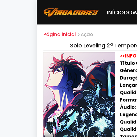
INÍCIO
DOW
Página inicial
Ação
Solo Leveling 2ª Tempo
>>INF
Títul
Gênero
Duraçã
Lançam
Qualid
Format
Áudio:
Legend
Qualida
Qualid
Taman