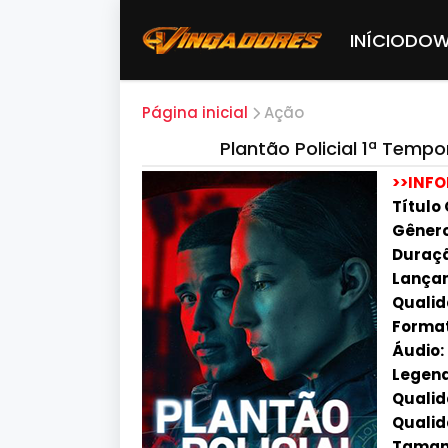
INÍCIO
DOW
Página inicial
Ação
Plantão Policial 1ª Temp
>>INF
Título 
Gênero
Duraçã
Lançam
Qualid
Forma
Áudio:
Legend
Qualida
Qualid
Tamanh