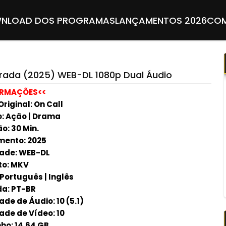
NLOAD DOS PROGRAMAS
LANÇAMENTOS 2026
COM
orada (2025) WEB-DL 1080p Dual Áudio
ORMAÇÕES<<
Original: On Call
: Ação | Drama
o: 30 Min.
ento: 2025
ade: WEB-DL
to: MKV
 Português | Inglês
a: PT-BR
de de Áudio: 10 (5.1)
ade de Vídeo: 10
o: 14.64 GB