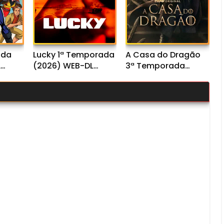
ada
Lucky 1ª Temporada
A Casa do Dragão
L
(2026) WEB-DL
3ª Temporada
io
1080p Dual Áudio
(2026) WEB-DL
1080p Dual Áudio