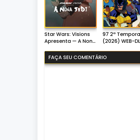
Star Wars: Visions
97 2ª Tempor
Apresenta — A Nona
(2026) WEB-D
Jedi 1ª Temporada
1080p Dual Áud
(2026) WEB-DL
FAÇA SEU COMENTÁRIO
1080p Dual Áudio