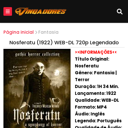
Página inicial
Fantasia
Nosferatu (1922) WEB-DL 720p Legendado
>>INFORMAÇÕES<<
Título Original:
Nosferatu
Gênero: Fantasia |
Terror
Duração: 1H 34 Min.
Lançamento: 1922
Qualidade: WEB-DL
Formato: MP4
Áudio: Inglês
Legenda: Português
Qualidade de Áudio: