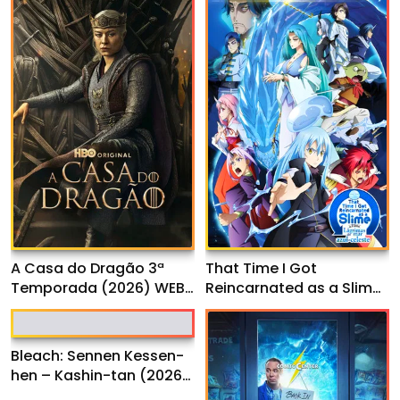
That Time I Got
A Casa do Dragão 3ª
Reincarnated as a Slime
Temporada (2026) WEB-
o Filme: Lágrimas do mar
DL 1080p Dual Áudio
azul-celeste (2026)
WEB-DL 1080p Dual Áudio
Bleach: Sennen Kessen-
hen – Kashin-tan (2026)
WEB-DL 1080p