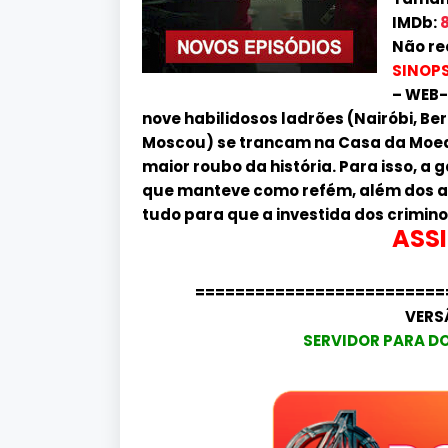
IMDb:
8
Não re
SINOPS
– WEB-
nove habilidosos ladrões (Nairóbi, Berl
Moscou) se trancam na Casa da Moeda
maior roubo da história. Para isso, a
que manteve como refém, além dos age
tudo para que a investida dos crimin
ASSI
=========================
VERS
SERVIDOR PARA D