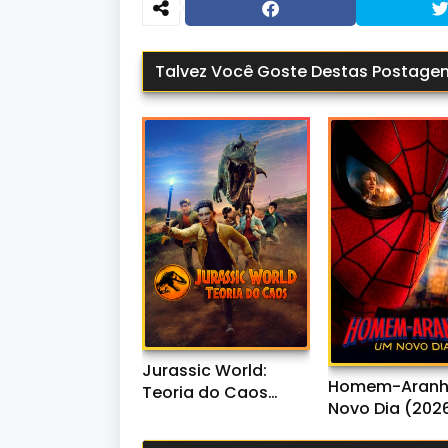
Talvez Você Goste Destas Postage
Jurassic World:
Homem-Aranh
Teoria do Caos
Novo Dia (202
(2024-2025) WEB-
WEB-DL 720p/
DL 1080p Dublado