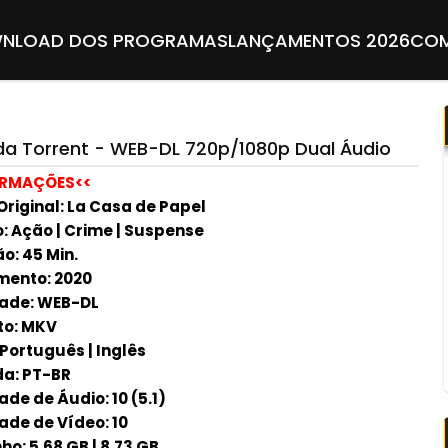
NLOAD DOS PROGRAMAS
LANÇAMENTOS 2026
COM
a Torrent - WEB-DL 720p/1080p Dual Áudio
ORMAÇÕES<<
Original: La Casa de Papel
: Ação | Crime | Suspense
o: 45 Min.
ento: 2020
ade: WEB-DL
to: MKV
 Português | Inglês
a: PT-BR
de de Áudio: 10 (5.1)
ade de Vídeo: 10
o: 5.68 GB | 8.73 GB