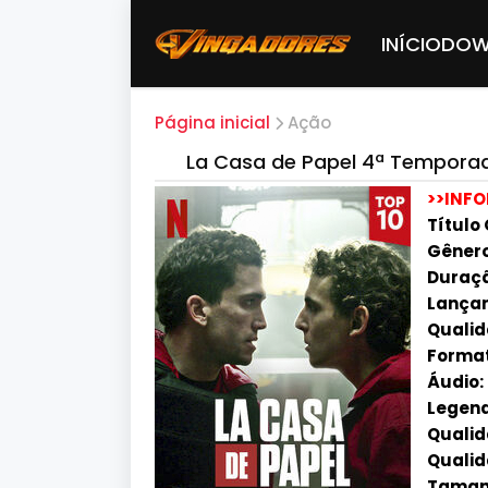
INÍCIO
DOW
Página inicial
Ação
La Casa de Papel 4ª Temporad
>>INF
Título 
Gênero
Duraçã
Lançam
Qualid
Forma
Áudio:
Legend
Qualida
Qualid
Tamanh