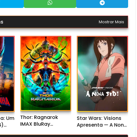
ns
Mostrar Mais
Thor: Ragnarok
a: Um
Star Wars: Visions
IMAX BluRay
6)
Apresenta — A Nona
720p/1080p/4K Dual
1080p
Jedi 1ª Temporada