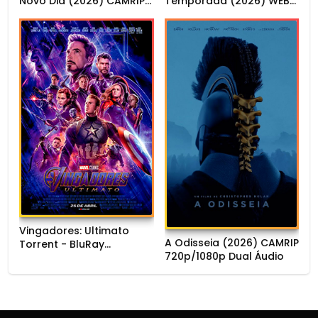
Novo Dia (2026) CAMRIP
Temporada (2026) WEB-
1080p Dual Áudio
DL 1080p Dual Áudio
Vingadores: Ultimato
A Odisseia (2026) CAMRIP
Torrent - BluRay
720p/1080p Dual Áudio
720p/1080p/4K Dual
Áudio