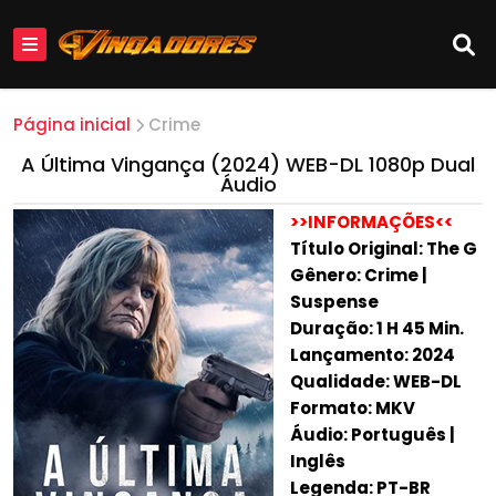
Página inicial
Crime
A Última Vingança (2024) WEB-DL 1080p Dual
Áudio
>>INFORMAÇÕES<<
Título Original: The G
Gênero: Crime |
Suspense
Duração: 1 H 45 Min.
Lançamento: 2024
Qualidade: WEB-DL
Formato: MKV
Áudio: Português |
Inglês
Legenda: PT-BR