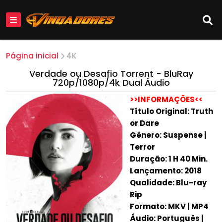
Página inicial
4K
Verdade ou Desafio Torrent - BluRay
720p/1080p/4k Dual Áudio
>>INFORMAÇÕES<<
Título Original: Truth
or Dare
Gênero: Suspense |
Terror
Duração: 1 H 40 Min.
Lançamento: 2018
Qualidade: Blu-ray
Rip
Formato: MKV | MP4
Áudio: Português |