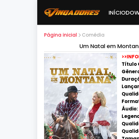
INÍCIO
DOW
Página inicial
Comédia
Um Natal em Montana
>>INF
Título 
Gênero
Duração
Lançam
Qualid
Forma
Áudio:
Legend
Qualid
Qualid
Tamanh