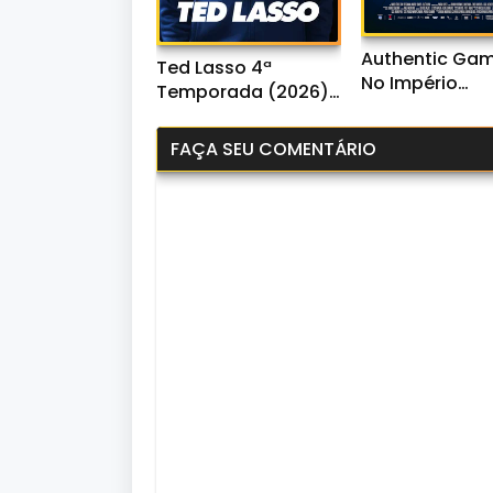
Authentic Gam
Ted Lasso 4ª
No Império
Temporada (2026)
Desconectad
WEB-DL 1080p Dual
(2026) WEB-D
Áudio
FAÇA SEU COMENTÁRIO
1080p Naciona