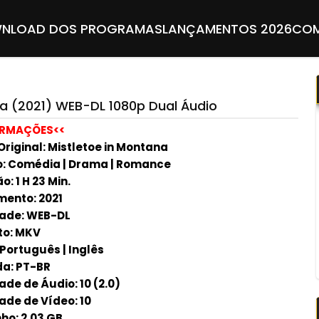
NLOAD DOS PROGRAMAS
LANÇAMENTOS 2026
COM
 (2021) WEB-DL 1080p Dual Áudio
ORMAÇÕES<<
Original: Mistletoe in Montana
: Comédia | Drama | Romance
: 1 H 23 Min.
ento: 2021
ade: WEB-DL
to: MKV
 Português | Inglês
a: PT-BR
ade de Áudio: 10 (2.0)
ade de Vídeo: 10
o: 2.03 GB