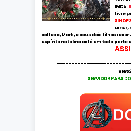
IMDb:
5
Livre 
SINOPS
amor, 
solteiro, Mark, e seus dois filhos res
espírito natalino está em toda parte e
ASSI
=========================
VERS
SERVIDOR PARA DO