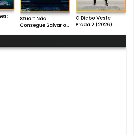
es:
O Diabo Veste
Stuart Não
Prada 2 (2026)
Consegue Salvar o
o
WEB-DL 1080p/4K
Universo 1ª
L
Dual Áudio
Temporada (2026)
l
WEB-DL 1080p Dual
Áudio