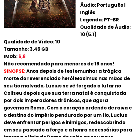
Áudio: Português |
Inglês
Legenda: PT-BR
Qualidade de Áudio:
10 (5.1)
Qualidade de Vídeo: 10
Tamanho: 3.46 GB
IMDb:
6,8
Não recomendado para menores de 16 anos!
SINOPSE:
Anos depois de testemunhar a trágica
morte do reverenciado herói Maximus nas mãos de
seu tio malvado, Lucius se vê forçado a lutar no
Coliseu depois que sua terra natal é conquistada
por dois imperadores tirânicos, que agora
governam Roma. Com o coração ardendo de raiva e
o destino do Império pendurado por um fio, Lucius
deve enfrentar perigos e inimigos, redescobrindo
em seu passado a força e a honra necessárias para