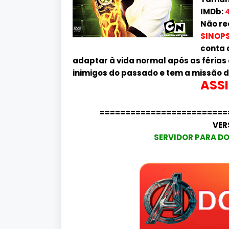
IMDb:
4
Não re
SINOPS
conta 
adaptar à vida normal após as férias
inimigos do passado e tem a missão d
ASSI
=========================
VER
SERVIDOR PARA DO