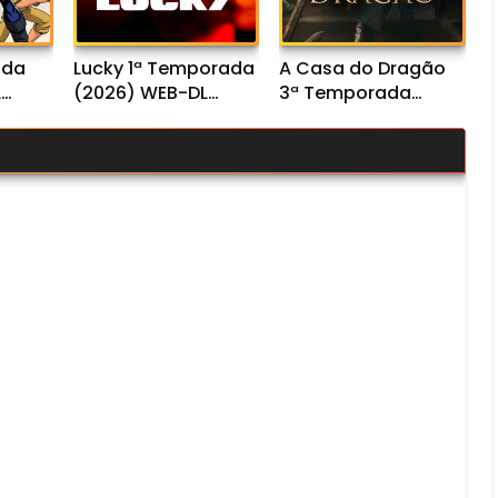
ada
Lucky 1ª Temporada
A Casa do Dragão
L
(2026) WEB-DL
3ª Temporada
io
1080p Dual Áudio
(2026) WEB-DL
1080p Dual Áudio