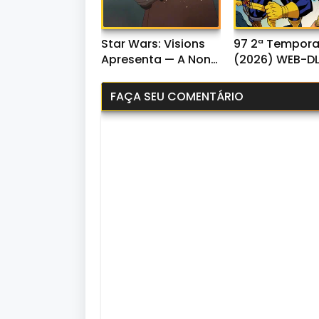
Star Wars: Visions
97 2ª Tempor
Apresenta — A Nona
(2026) WEB-D
Jedi 1ª Temporada
1080p Dual Áud
(2026) WEB-DL
FAÇA SEU COMENTÁRIO
1080p Dual Áudio