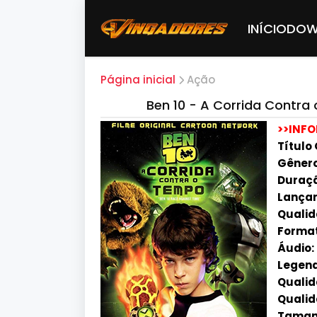
INÍCIO
DOW
Página inicial
Ação
Ben 10 - A Corrida Contr
>>INF
Título 
Gênero
Duração
Lançam
Qualid
Format
Áudio:
Legend
Qualida
Qualid
Tamanh