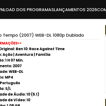
NLOAD DOS PROGRAMAS
LANÇAMENTOS 2026
COM
a o Tempo (2007) WEB-DL 1080p Dublado
ORMAÇÕES<<
Original: Ben 10: Race Against Time
: Ação | Aventura | Família
: 1 H 07 Min.
ento: 2007
ade: WEB-DL
o: MP4
 Português
a: S/L
de de Áudio: 10 (5.1)
ade de Vídeo: 10
o: 1.08 GB