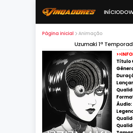
INÍCIO
DOW
Página inicial
Animação
Uzumaki 1ª Temporad
>>INF
Título 
Gênero
Duraçã
Lançam
Qualid
Format
Áudio:
Legend
Qualida
Qualid
Tamanh