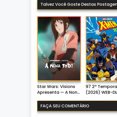
Talvez Você Goste Destas Postage
Star Wars: Visions
97 2ª Tempor
Apresenta — A Nona
(2026) WEB-D
Jedi 1ª Temporada
1080p Dual Áud
(2026) WEB-DL
FAÇA SEU COMENTÁRIO
1080p Dual Áudio