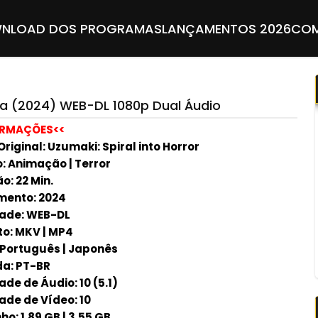
NLOAD DOS PROGRAMAS
LANÇAMENTOS 2026
COM
a (2024) WEB-DL 1080p Dual Áudio
ORMAÇÕES<<
Original: Uzumaki: Spiral into Horror
: Animação | Terror
o: 22 Min.
ento: 2024
ade: WEB-DL
o: MKV | MP4
 Português | Japonês
a: PT-BR
de de Áudio: 10 (5.1)
ade de Vídeo: 10
o: 1.89 GB | 3.55 GB