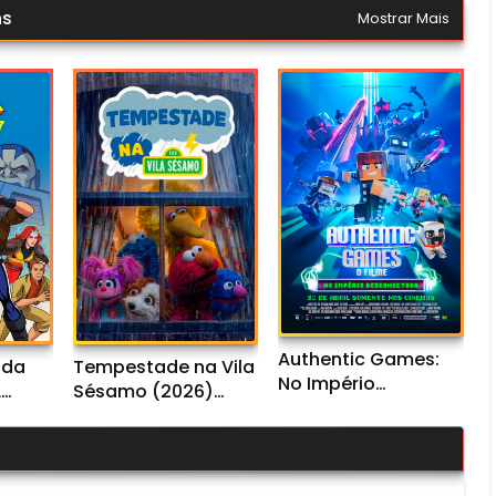
ns
Mostrar Mais
Authentic Games:
ada
Tempestade na Vila
No Império
L
Sésamo (2026)
Desconectado
io
WEB-DL 1080p Dual
(2026) WEB-DL
Áudio
1080p Nacional