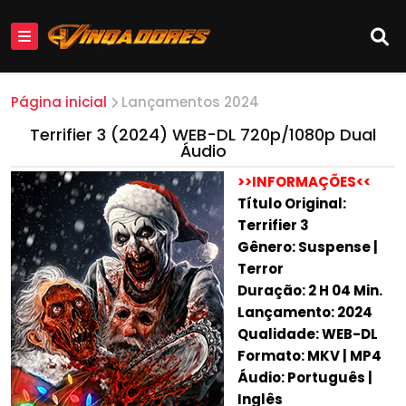
Página inicial
Lançamentos 2024
Terrifier 3 (2024) WEB-DL 720p/1080p Dual
Áudio
>>INFORMAÇÕES<<
Título Original:
Terrifier 3
Gênero: Suspense |
Terror
Duração: 2 H 04 Min.
Lançamento: 2024
Qualidade: WEB-DL
Formato: MKV | MP4
Áudio: Português |
Inglês