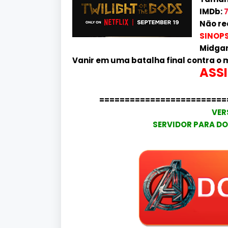
IMDb:
7
Não re
SINOPS
Midgar
Vanir em uma batalha final contra o m
ASSI
=========================
VER
SERVIDOR PARA DO