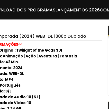
NLOAD DOS PROGRAMAS
LANÇAMENTOS 2026
COM
Temporada (2024) WEB-DL 1080p Dublado
ORMAÇÕES<<
Original: Twilight of the Gods S01
: Animação | Ação | Aventura | Fantasia
o: 42 Min.
ento: 2024
ade: WEB-DL
o: MP4
 Português
a: S/L
de de Áudio: 10 (5.1)
ade de Vídeo: 10
o: 2.24 GB