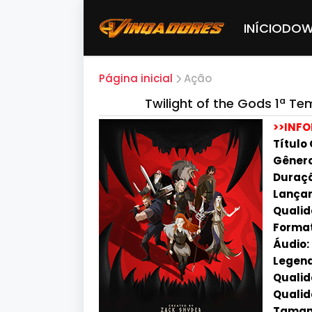
INÍCIO
DOW
Página inicial
Ação
Twilight of the Gods 1ª 
>>INF
Título 
Gênero
Duraçã
Lançam
Qualid
Format
Áudio:
Legend
Qualida
Qualid
Tamanh