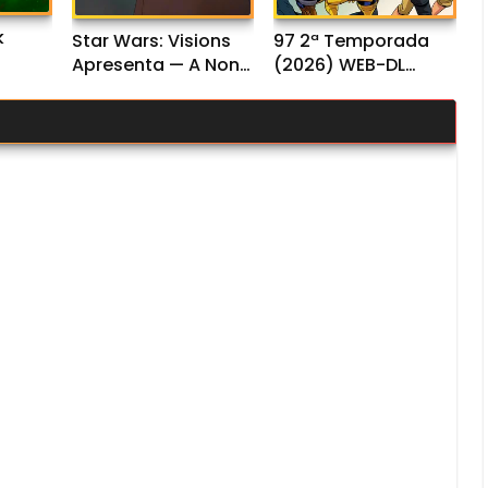
k
Star Wars: Visions
97 2ª Temporada
Apresenta — A Nona
(2026) WEB-DL
 Dual
Jedi 1ª Temporada
1080p Dual Áudio
(2026) WEB-DL
1080p Dual Áudio