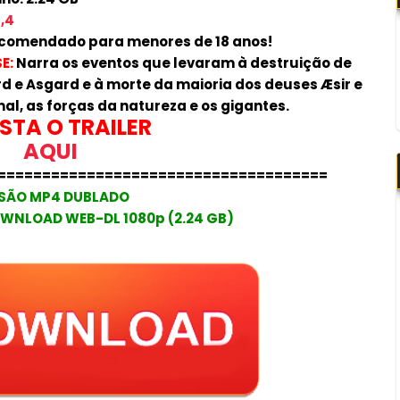
,4
comendado para menores de 18 anos!
E:
Narra os eventos que levaram à destruição de
d e Asgard e à morte da maioria dos deuses Æsir e
al, as forças da natureza e os gigantes.
STA O TRAILER
AQUI
=====================================
SÃO MP4 DUBLADO
WNLOAD WEB-DL 1080p (2.24 GB)