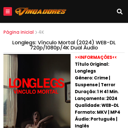
Página inicial
4K
Longlegs: Vínculo Mortal (2024) WEB-DL
720p/1080p/4K Dual Áudio
>>INFORMAÇÕES<<
Título Original:
Longlegs
Gênero: Crime |
Suspense | Terror
Duração: 1 H 41 Min.
Lançamento: 2024
Qualidade: WEB-DL
Formato: MKV | MP4
Áudio: Português |
Inglês