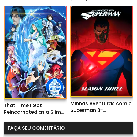
(2026) WEB-DL 1080p
Dual Áudio
Nacional
Minhas Aventuras com o
That Time I Got
Superman 3ª
Reincarnated as a Slime
Temporada (2026) WEB-
o Filme: Lágrimas do mar
DL 1080p Dual Áudio
azul-celeste (2026)
FAÇA SEU COMENTÁRIO
WEB-DL 1080p Dual Áudio