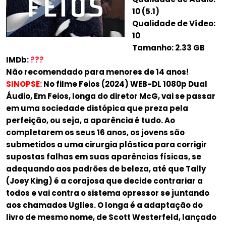
10 (5.1)
Qualidade de Vídeo:
10
Tamanho: 2.33 GB
IMDb:
???
Não recomendado para menores de 14 anos!
SINOPSE:
No filme Feios (2024) WEB-DL 1080p Dual
Áudio, Em Feios, longa do diretor McG, vai se passar
em uma sociedade distópica que preza pela
perfeição, ou seja, a aparência é tudo. Ao
completarem os seus 16 anos, os jovens são
submetidos a uma cirurgia plástica para corrigir
supostas falhas em suas aparências físicas, se
adequando aos padrões de beleza, até que Tally
(Joey King) é a corajosa que decide contrariar a
todos e vai contra o sistema opressor se juntando
aos chamados Uglies. O longa é a adaptação do
livro de mesmo nome, de Scott Westerfeld, lançado