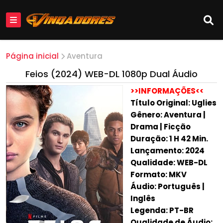
Página inicial
Aventura
Feios (2024) WEB-DL 1080p Dual Áudio
>>INFORMAÇÕES<<
Título Original: Uglies
Gênero: Aventura |
Drama | Ficção
Duração: 1 H 42 Min.
Lançamento: 2024
Qualidade: WEB-DL
Formato: MKV
Áudio: Português |
Inglês
Legenda: PT-BR
Qualidade de Áudio: