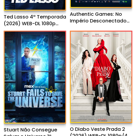
Authentic Games: No
Ted Lasso 4ª Temporada
Império Desconectado
(2026) WEB-DL 1080p
(2026) WEB-DL 1080p
Dual Áudio
Nacional
O Diabo Veste Prada 2
Stuart Não Consegue
(2026) WEB-DL 1080p/4K