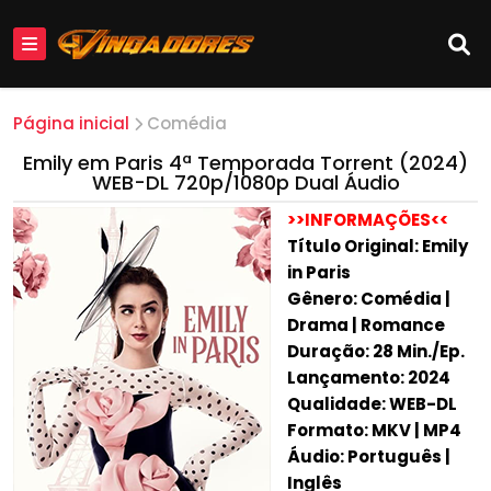
Página inicial
Comédia
Emily em Paris 4ª Temporada Torrent (2024)
WEB-DL 720p/1080p Dual Áudio
>>INFORMAÇÕES<<
Título Original: Emily
in Paris
Gênero: Comédia |
Drama | Romance
Duração: 28 Min./Ep.
Lançamento: 2024
Qualidade: WEB-DL
Formato: MKV | MP4
Áudio: Português |
Inglês