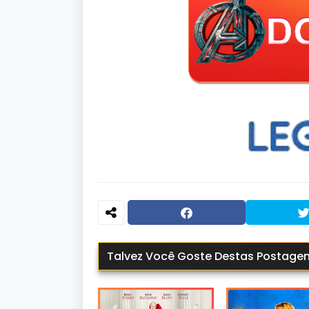
Talvez Você Goste Destas Postage