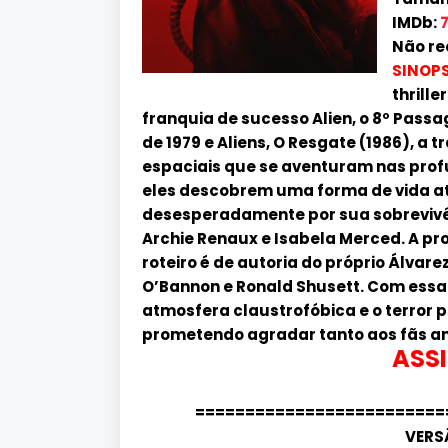
IMDb:
7
Não re
SINOPS
thrille
franquia de sucesso Alien, o 8º Passa
de 1979 e Aliens, O Resgate (1986), 
espaciais que se aventuram nas pro
eles descobrem uma forma de vida ate
desesperadamente por sua sobrevivênc
Archie Renaux e Isabela Merced. A pr
roteiro é de autoria do próprio Álva
O’Bannon e Ronald Shusett. Com essa
atmosfera claustrofóbica e o terror 
prometendo agradar tanto aos fãs an
ASSI
=========================
VERS