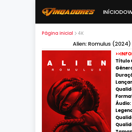
INÍCIO
DOW
Página inicial
4K
Alien: Romulus (2024
>>INF
Título 
Gênero
Duração
Lançam
Qualid
Format
Áudio:
Legend
Qualida
Qualid
Tamanho