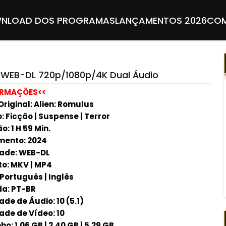
NLOAD DOS PROGRAMAS
LANÇAMENTOS 2026
COM
) WEB-DL 720p/1080p/4K Dual Áudio
ORMAÇÕES<<
Original: Alien: Romulus
: Ficção | Suspense | Terror
: 1 H 59 Min.
ento: 2024
ade: WEB-DL
o: MKV | MP4
 Português | Inglês
a: PT-BR
de de Áudio: 10 (5.1)
ade de Vídeo: 10
: 1.06 GB | 2.40 GB | 5.29 GB