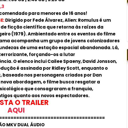
,3
comendado para menores de 16 anos!
E:
Dirigido por Fede Álvarez, Alien: Romulus é um
r de ficção científica que retorna às raízes da
geiro (1979). Ambientado entre os eventos do filme
a trama acompanha um grupo de jovens colonizadores
fundezas de uma estação espacial abandonada. Lá,
rrorizante, forçando-os a lutar
ia. O elenco inclui Cailee Spaeny, David Jonsson,
odução é assinada por Ridley Scott, enquanto o
rez, baseado nos personagens criados por Dan
 nova abordagem, o filme busca resgatar a
psicológico que consagraram a franquia,
tigos quanto aos novos espectadores.
STA O TRAILER
AQUI
=====================================
ÃO MKV DUAL ÁUDIO