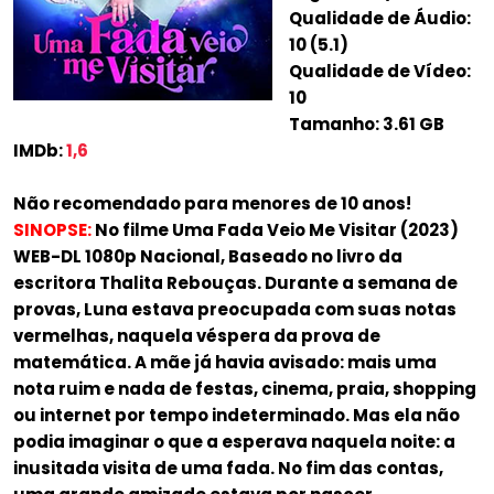
Qualidade de Áudio:
10 (5.1)
Qualidade de Vídeo:
10
Tamanho: 3.61 GB
IMDb:
1,6
Não recomendado para menores de 10 anos!
SINOPSE:
No filme Uma Fada Veio Me Visitar (2023)
WEB-DL 1080p Nacional, Baseado no livro da
escritora Thalita Rebouças. Durante a semana de
provas, Luna estava preocupada com suas notas
vermelhas, naquela véspera da prova de
matemática. A mãe já havia avisado: mais uma
nota ruim e nada de festas, cinema, praia, shopping
ou internet por tempo indeterminado. Mas ela não
podia imaginar o que a esperava naquela noite: a
inusitada visita de uma fada. No fim das contas,