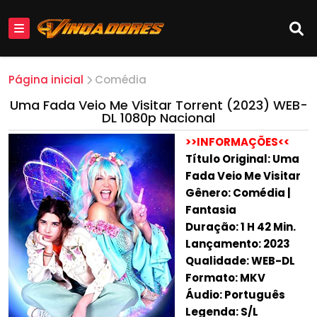
Página inicial
Comédia
Uma Fada Veio Me Visitar Torrent (2023) WEB-
DL 1080p Nacional
>>INFORMAÇÕES<<
Título Original: Uma
Fada Veio Me Visitar
Gênero: Comédia |
Fantasia
Duração: 1 H 42 Min.
Lançamento: 2023
Qualidade: WEB-DL
Formato: MKV
Áudio: Português
Legenda: S/L