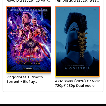
Novo Dia (2026) CAMRIP
Temporada (2026) WEB-
1080p Dual Áudio
DL 1080p Dual Áudio
Vingadores: Ultimato
A Odisseia (2026) CAMRIP
Torrent - BluRay
720p/1080p Dual Áudio
720p/1080p/4K Dual
Áudio