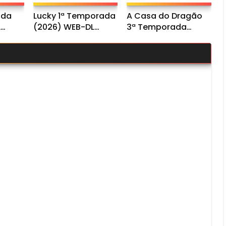
ada
Lucky 1ª Temporada
A Casa do Dragão
L
(2026) WEB-DL
3ª Temporada
io
1080p Dual Áudio
(2026) WEB-DL
1080p Dual Áudio