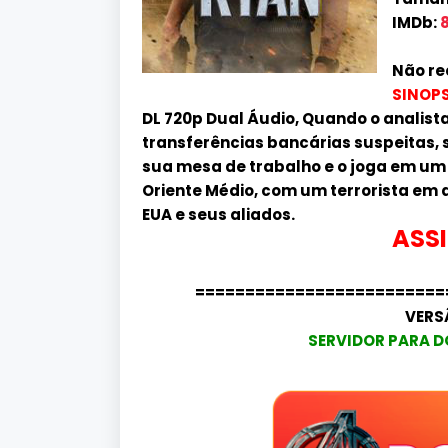
IMDb:
8
Não re
SINOPS
DL 720p Dual Áudio, Quando o analist
transferências bancárias suspeitas,
sua mesa de trabalho e o joga em um 
Oriente Médio, com um terrorista e
EUA e seus aliados.
ASSI
=========================
VERS
SERVIDOR PARA D