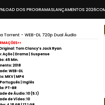
NLOAD DOS PROGRAMAS
LANÇAMENTOS 2026
COM
a Torrent - WEB-DL 720p Dual Áudio
ORMAÇÕES<<
 Original: Tom Clancy’s Jack Ryan
: Ação | Drama | Suspense
o: 45 Min.
ento: 2018
ade: WEB-DL
o: MKV | MP4
 Português | Inglês
a: PT-BR
de de Áudio: 10 (5.1)
ade de Vídeo: 10
: 4.18 GB | 12.1 GB