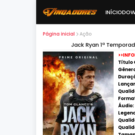
INÍCIO
DOW
Página inicial
Ação
Jack Ryan 1ª Temporad
>>INF
Título
Gênero
Duraçã
Lançam
Qualid
Format
Áudio:
Legend
Qualida
Qualid
Tamanho