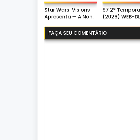
Star Wars: Visions
97 2ª Tempor
Apresenta — A Nona
(2026) WEB-D
Jedi 1ª Temporada
1080p Dual Áud
(2026) WEB-DL
FAÇA SEU COMENTÁRIO
1080p Dual Áudio