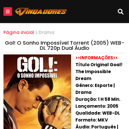
Página inicial
Drama
Gol! O Sonho Impossível Torrent (2005) WEB-
DL 720p Dual Áudio
>>INFORMAÇÕES<<
Título Original Goal!
The Impossible
Dream
Gênero: Esporte |
Drama
Duração: 1 H 58 Min.
Lançamento: 2005
Qualidade: WEB-DL
Formato: MKV
Áudio: Português |