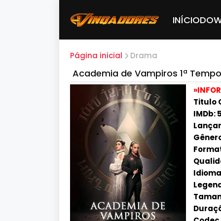
INÍCIO
DOW
Página inicial
Drama
Academia de Vampiros 1ª Tempor
»INFO
Titulo
IMDb: 5
Lança
Gêner
Forma
Qualid
Idioma
Legend
Tamanh
Duraçã
Codec d