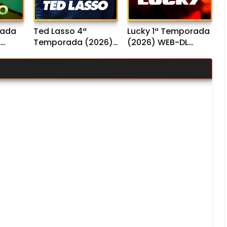
rada
Ted Lasso 4ª
Lucky 1ª Temporada
L
Temporada (2026)
(2026) WEB-DL
io
WEB-DL 1080p Dual
1080p Dual Áudio
Áudio