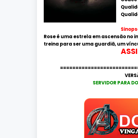
Qualid
Qualid
Sinops
Rose é uma estrela em ascensão no i
treina para ser uma guardiã, um vínc
ASSI
=========================
VERS
SERVIDOR PARA DO