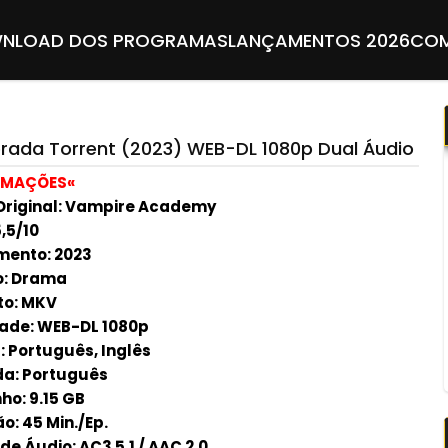
NLOAD DOS PROGRAMAS
LANÇAMENTOS 2026
COM
ada Torrent (2023) WEB-DL 1080p Dual Áudio
RMAÇÕES«
 Original: Vampire Academy
,5/10
mento:
2023
o: Drama
to:
MKV
ade: WEB-DL 1080p
: Português, Inglês
a: Português
o: 9.15 GB
o: 45 Min./Ep.
e Áudio: AC3 5.1 / AAC 2.0