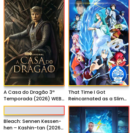
That Time I Got
A Casa do Dragão 3ª
Reincarnated as a Slime
Temporada (2026) WEB-
o Filme: Lágrimas do mar
DL 1080p Dual Áudio
azul-celeste (2026)
WEB-DL 1080p Dual Áudio
Bleach: Sennen Kessen-
hen – Kashin-tan (2026)