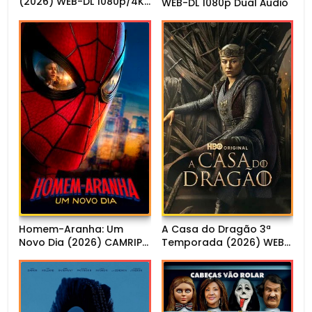
(2026) WEB-DL 1080p/4K
WEB-DL 1080p Dual Áudio
Dual Áudio
Homem-Aranha: Um
A Casa do Dragão 3ª
Novo Dia (2026) CAMRIP
Temporada (2026) WEB-
1080p Dual Áudio
DL 1080p Dual Áudio