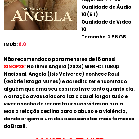
Qualidade de Áudio:
10 (5.1)
Qualidade de Vídeo:
10
Tamanho: 2.56 GB
IMDb:
6.0
Não recomendado para menores de 16 anos!
SINOPSE:
No filme Angela (2023) WEB-DL 1080p
Nacional, Angela (Isis Valverde) conhece Raul
(Gabriel Braga Nunes) e acredita ter encontrado
alguém que ama seu espírito livre tanto quanto ela.
A atração avassaladora faz o casal largar tudo e
viver o sonho de reconstruir suas vidas na praia.
Mas a relação declina para o abuso e a violência,
dando origem a um dos assassinatos mais famosos
do Brasil.