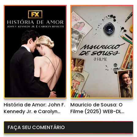
720p/1080p Dual Áudio
História de Amor: John F.
Mauricio de Sousa: O
Kennedy Jr. e Carolyn
Filme (2025) WEB-DL
Bessette 1ª Temporada
1080p Nacional
(2026) WEB-DL 1080p
FAÇA SEU COMENTÁRIO
Dual Áudio