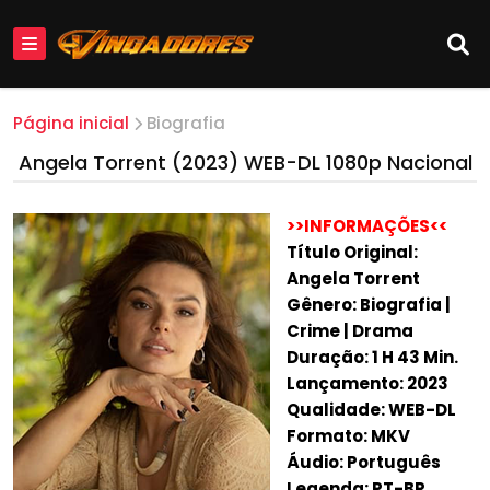
Página inicial
Biografia
Angela Torrent (2023) WEB-DL 1080p Nacional
>>INFORMAÇÕES<<
Título Original:
Angela Torrent
Gênero: Biografia |
Crime | Drama
Duração: 1 H 43 Min.
Lançamento: 2023
Qualidade: WEB-DL
Formato: MKV
Áudio: Português
Legenda: PT-BR