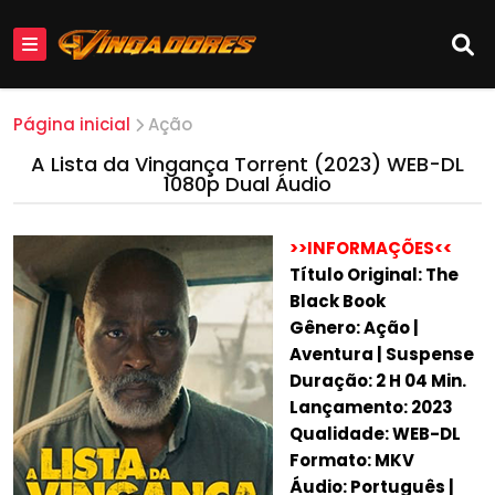
Página inicial
Ação
A Lista da Vingança Torrent (2023) WEB-DL
1080p Dual Áudio
>>INFORMAÇÕES<<
Título Original: The
Black Book
Gênero: Ação |
Aventura | Suspense
Duração: 2 H 04 Min.
Lançamento: 2023
Qualidade: WEB-DL
Formato: MKV
Áudio: Português |